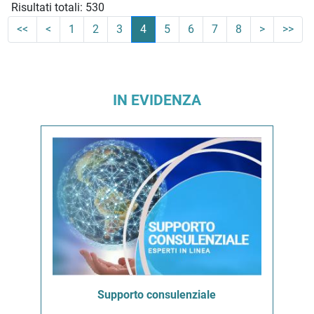
Risultati totali: 530
<<
<
1
2
3
4
5
6
7
8
>
>>
IN EVIDENZA
Supporto consulenziale