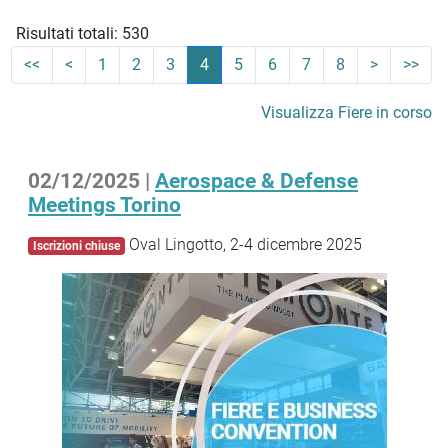
Risultati totali: 530
<<
<
1
2
3
4
5
6
7
8
>
>>
Visualizza Fiere in corso
02/12/2025 |
Aerospace & Defense
Meetings Torino
Oval Lingotto, 2-4 dicembre 2025
Iscrizioni chiuse