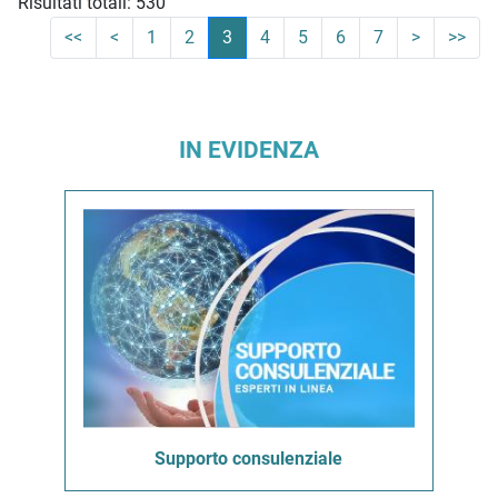
Risultati totali: 530
<<
<
1
2
3
4
5
6
7
>
>>
IN EVIDENZA
Supporto consulenziale