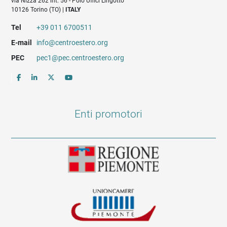
via Nizza 262 int. 56 - Polo Uffici Lingotto
10126 Torino (TO) |
ITALY
Tel
+39 011 6700511
E-mail
info@centroestero.org
PEC
pec1@pec.centroestero.org
Enti promotori