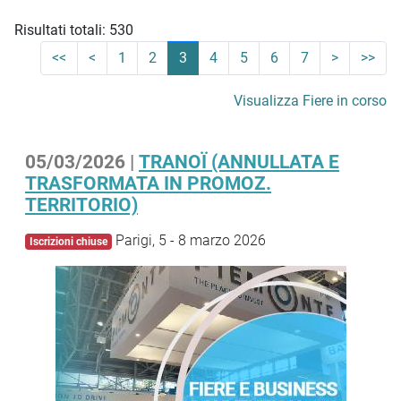
Risultati totali: 530
<<
<
1
2
3
4
5
6
7
>
>>
Visualizza Fiere in corso
05/03/2026 |
TRANOÏ (ANNULLATA E
TRASFORMATA IN PROMOZ.
TERRITORIO)
Parigi, 5 - 8 marzo 2026
Iscrizioni chiuse