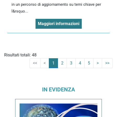
in un percorso di aggiornamento su temi chiave per
l&rsquo...
Maggiori informazioni
Risultati totali: 48
<<
<
1
2
3
4
5
>
>>
IN EVIDENZA