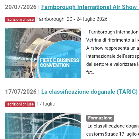
20/07/2026 |
Farnborough International Air Show
Farnborough, 20 - 24 luglio 2026
Iscrizioni chiuse
Farnborough Internationa
Vetrina di riferimento a l
Airshow rappresenta un a
internazionale dell’aeros
del settore e valorizzare 
fut...
17/07/2026 |
La classificazione doganale (TARIC)
17 luglio
Iscrizioni chiuse
Formazione
La classificazione dogana
customs&trade 17 luglio 