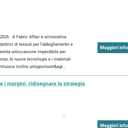
2026 A Fabric Affair è un'iniziativa
uttrici di tessuti per l’abbigliamento e
Maggiori info
esenta un’occasione imperdibile per
nze, le nuove tecnologie e i materiali
tituisce inoltre un’opportunit&agr...
 i margini, ridisegnare la strategia
..
Maggiori info