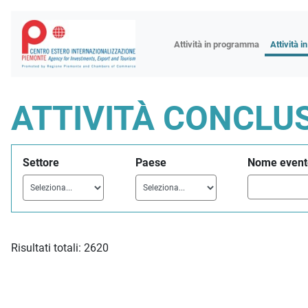
Fiere
Attività in programma
Attività i
Missioni
Formazio
ATTIVITÀ CONCLU
Worksho
Incontri 
Settore
Paese
Nome event
Focus tem
Focus sett
Progetto 
Risultati totali: 2620