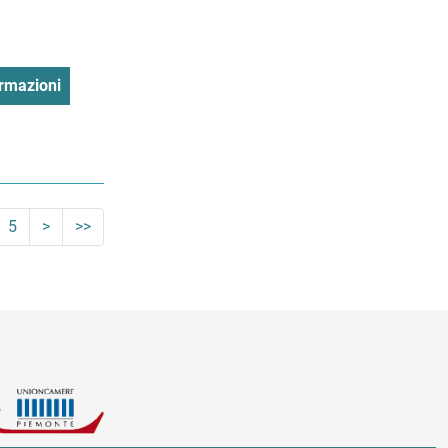
rmazioni
5
>
>>