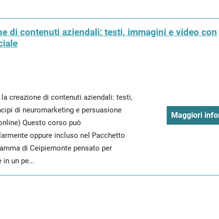
one di contenuti aziendali: testi, immagini e video con
iale
r la creazione di contenuti aziendali: testi,
ncipi di neuromarketing e persuasione
Maggiori info
online) Questo corso può
larmente oppure incluso nel Pacchetto
gramma di Ceipiemonte pensato per
in un pe...