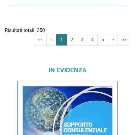
Risultati totali: 250
<<
<
1
2
3
4
5
>
>>
IN EVIDENZA