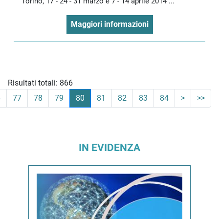
Torino, 17 - 24 - 31 marzo e 7 - 14 aprile 2014 ...
Maggiori informazioni
Risultati totali: 866
6
77
78
79
80
81
82
83
84
>
>>
IN EVIDENZA