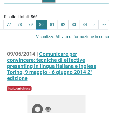
Risultati totali: 866
6
77
78
79
80
81
82
83
84
>
>>
Visualizza Attività di formazione in corso
09/05/2014 |
Comunicare per
convincere: tecniche di effective
presenting in lingua italiana e inglese
Torino, 9 maggio - 6 giugno 2014 2°
edizione
Iscrizioni chiuse