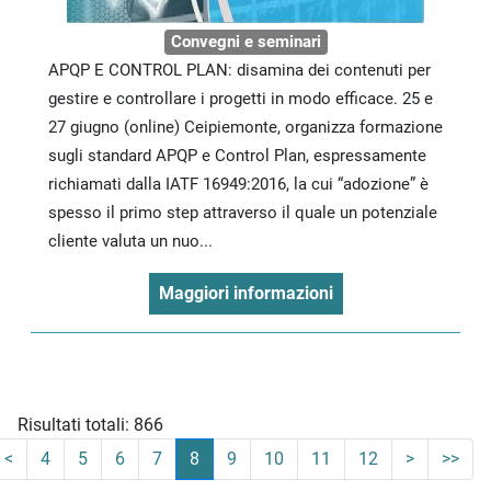
Convegni e seminari
APQP E CONTROL PLAN: disamina dei contenuti per
gestire e controllare i progetti in modo efficace. 25 e
27 giugno (online) Ceipiemonte, organizza formazione
sugli standard APQP e Control Plan, espressamente
richiamati dalla IATF 16949:2016, la cui “adozione” è
spesso il primo step attraverso il quale un potenziale
cliente valuta un nuo...
Maggiori informazioni
Risultati totali: 866
<
4
5
6
7
8
9
10
11
12
>
>>