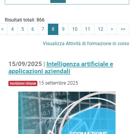
Risultati totali: 866
<
4
5
6
7
8
9
10
11
12
>
>>
Visualizza Attività di formazione in corso
15/09/2025 |
Intelligenza artificiale e
applicazioni aziendali
15 settembre 2025
Iscrizioni chiuse