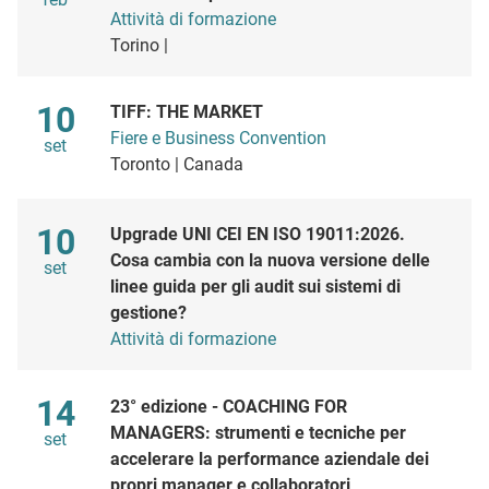
Attività di formazione
Torino |
Maggio
10
TIFF: THE MARKET
Fiere e Business Convention
set
Toronto | Canada
Maggio
10
Upgrade UNI CEI EN ISO 19011:2026.
Cosa cambia con la nuova versione delle
set
linee guida per gli audit sui sistemi di
gestione?
Attività di formazione
Maggio
14
23° edizione - COACHING FOR
MANAGERS: strumenti e tecniche per
set
accelerare la performance aziendale dei
propri manager e collaboratori