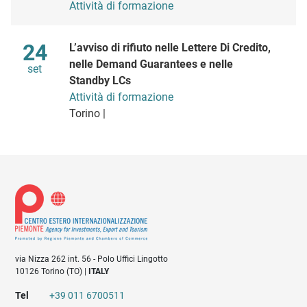
Attività di formazione
Maggio
24
L’avviso di rifiuto nelle Lettere Di Credito,
nelle Demand Guarantees e nelle
set
Standby LCs
Attività di formazione
Torino |
via Nizza 262 int. 56 - Polo Uffici Lingotto
10126 Torino (TO) |
ITALY
Tel
+39 011 6700511