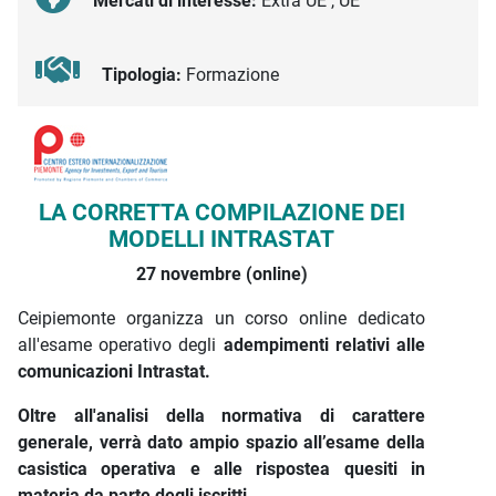
Mercati di interesse:
Extra UE , UE
Tipologia:
Formazione
Descrizione iniziativa
LA CORRETTA COMPILAZIONE DEI
MODELLI INTRASTAT
27 novembre (online)
Ceipiemonte organizza un corso online dedicato
all'esame operativo degli
adempimenti relativi alle
comunicazioni Intrastat.
Oltre all'analisi della normativa di carattere
generale, verrà dato ampio spazio all’esame della
casistica operativa e alle rispostea quesiti in
materia da parte degli iscritti.