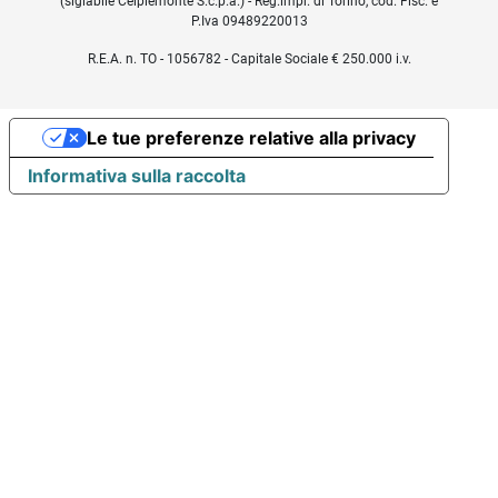
(siglabile Ceipiemonte S.c.p.a.) - Reg.impr. di Torino, cod. Fisc. e
P.Iva 09489220013
R.E.A. n. TO - 1056782 - Capitale Sociale € 250.000 i.v.
Le tue preferenze relative alla privacy
Informativa sulla raccolta